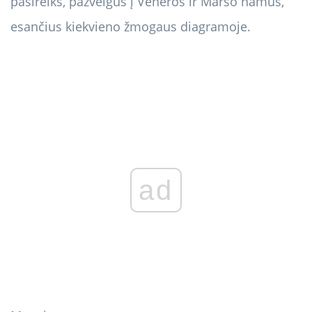
pasireikš, pažvelgus į Veneros ir Marso namus,
esančius kiekvieno žmogaus diagramoje.
ad