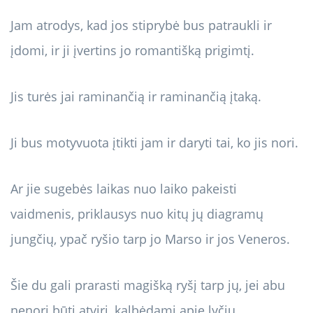
Jam atrodys, kad jos stiprybė bus patraukli ir
įdomi, ir ji įvertins jo romantišką prigimtį.
Jis turės jai raminančią ir raminančią įtaką.
Ji bus motyvuota įtikti jam ir daryti tai, ko jis nori.
Ar jie sugebės laikas nuo laiko pakeisti
vaidmenis, priklausys nuo kitų jų diagramų
jungčių, ypač ryšio tarp jo Marso ir jos Veneros.
Šie du gali prarasti magišką ryšį tarp jų, jei abu
nenori būti atviri, kalbėdami apie lyčių