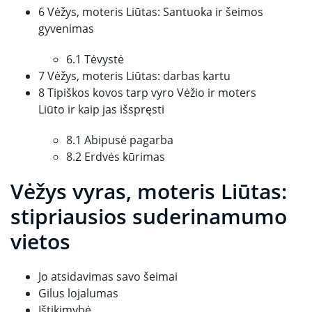
6 Vėžys, moteris Liūtas: Santuoka ir šeimos
gyvenimas
6.1 Tėvystė
7 Vėžys, moteris Liūtas: darbas kartu
8 Tipiškos kovos tarp vyro Vėžio ir moters
Liūto ir kaip jas išspręsti
8.1 Abipusė pagarba
8.2 Erdvės kūrimas
Vėžys vyras, moteris Liūtas:
stipriausios suderinamumo
vietos
Jo atsidavimas savo šeimai
Gilus lojalumas
Ištikimybė