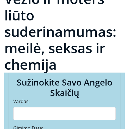
liūto
suderinamumas:
meilė, seksas ir
chemija
Sužinokite Savo Angelo
Skaičių
Vardas:
Gimimo Data: