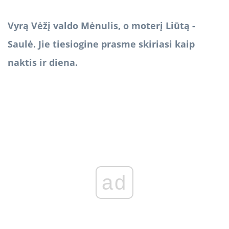
Vyrą Vėžį valdo Mėnulis, o moterį Liūtą -
Saulė. Jie tiesiogine prasme skiriasi kaip
naktis ir diena.
ad