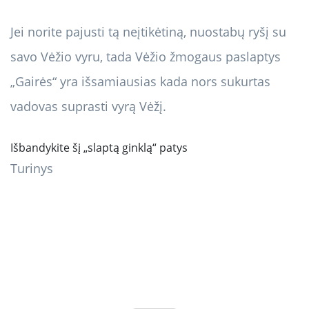
Jei norite pajusti tą neįtikėtiną, nuostabų ryšį su
savo Vėžio vyru, tada Vėžio žmogaus paslaptys
„Gairės“ yra išsamiausias kada nors sukurtas
vadovas suprasti vyrą Vėžį.
Išbandykite šį „slaptą ginklą“ patys
Turinys