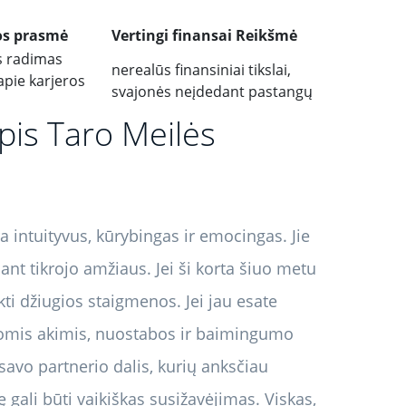
ros prasmė
Vertingi finansai Reikšmė
es radimas
nerealūs finansiniai tikslai,
apie karjeros
svajonės neįdedant pastangų
pis Taro Meilės
 intuityvus, kūrybingas ir emocingas. Jie
sant tikrojo amžiaus. Jei ši korta šiuo metu
i džiugios staigmenos. Jei jau esate
žiomis akimis, nuostabos ir baimingumo
avo partnerio dalis, kurių anksčiau
ę gali būti vaikiškas susižavėjimas. Viskas,