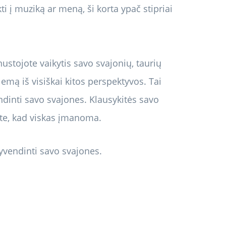
i į muziką ar meną, ši korta ypač stipriai
ustojote vaikytis savo svajonių, taurių
emą iš visiškai kitos perspektyvos. Tai
endinti savo svajones. Klausykitės savo
ite, kad viskas įmanoma.
gyvendinti savo svajones.