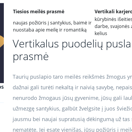
Tiesios meilės prasmė
Vertikali karje
kūrybinės išeiti
naujas požiūris į santykius, baimė ir
darbe, svajonės 
nuostaba apie meilę ir romantiką
kelius
Vertikalus puodelių pusla
prasmė
Taurių puslapio taro meilės reikšmės žmogus yra
os
dažnai gali turėti nekaltą ir naivią savybę, nepai
nenurodo žmogaus jūsų gyvenime, jūsų gali laukt
užmezgę santykius, galbūt žvelgsite į juos švie
jausmu bei naujai supratusią dėkingumą už tas s
nematėte. Jei esate vienišas, jūsų požiūris į meil