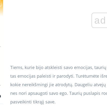
ad
Tiems, kurie bijo atskleisti savo emocijas, taurių 
tas emocijas paleisti ir parodyti. Turėtumėte išr
kokie nereikšmingi jie atrodytų. Daugeliu atvejų 
nes nori apsaugoti savo ego. Taurių puslapis rod
a
pasveikinti tikrąjį save.