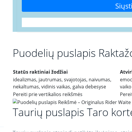
Siųst
Puodelių puslapis Raktaž
Statūs raktiniai žodžiai
Atvir
idealizmas, jautrumas, svajotojas, naivumas,
emoc
nekaltumas, vidinis vaikas, galva debesyse
vaik
Pereiti prie vertikalios reikšmės
Perei
Taurių puslapis Taro kor