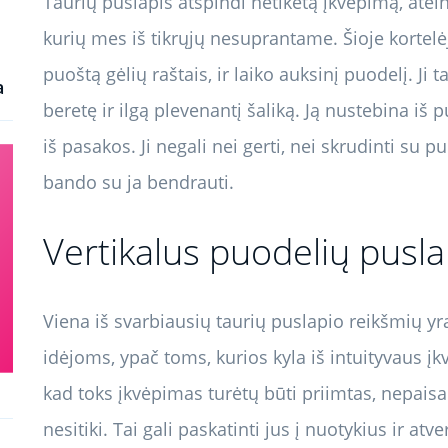
Taurių puslapis atspindi netikėtą įkvėpimą, atei
kurių mes iš tikrųjų nesuprantame. Šioje kortel
puoštą gėlių raštais, ir laiko auksinį puodelį. J
a
beretę ir ilgą plevenantį šaliką. Ją nustebina iš 
iš pasakos. Ji negali nei gerti, nei skrudinti su puo
bando su ja bendrauti.
Vertikalus puodelių pusl
Viena iš svarbiausių taurių puslapio reikšmių yr
idėjoms, ypač toms, kurios kyla iš intuityvaus įk
kad toks įkvėpimas turėtų būti priimtas, nepaisan
nesitiki. Tai gali paskatinti jus į nuotykius ir atv