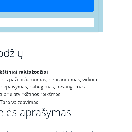
i
odžių
kštiniai raktažodžiai
inis pažeidžiamumas, nebrandumas, vidinio
o nepaisymas, pabėgimas, nesaugumas
ti prie atvirkštinės reikšmės
telės aprašymas