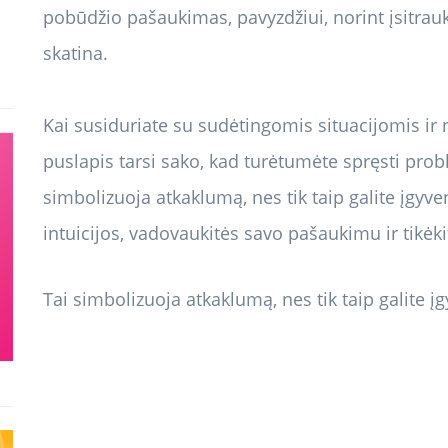
pobūdžio pašaukimas, pavyzdžiui, norint įsitraukt
skatina.
Kai susiduriate su sudėtingomis situacijomis ir n
puslapis tarsi sako, kad turėtumėte spręsti probl
simbolizuoja atkaklumą, nes tik taip galite įgyv
intuicijos, vadovaukitės savo pašaukimu ir tikėk
Tai simbolizuoja atkaklumą, nes tik taip galite į