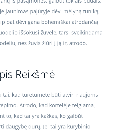
nantį iš pasąmonės, galbūt tokiais būdais,
ėje jaunimas pajūryje dėvi mėlyną tuniką,
i taip pat dėvi gana bohemiškai atrodančią
puodelio iššokusi žuvelė, tarsi sveikindama
deliu, nes žuvis žiūri į ją ir, atrodo,
apis Reikšmė
a tai, kad turėtumėte būti atviri naujoms
vėpimo. Atrodo, kad kortelėje teigiama,
t to, kad tai yra kažkas, ko galbūt
erti daugybę durų. Jei tai yra kūrybinio