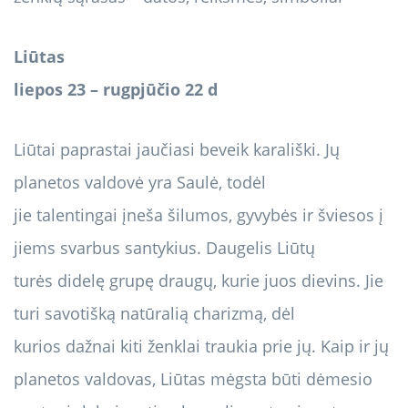
Liūtas
liepos 23 – rugpjūčio 22 d
Liūtai paprastai jaučiasi beveik karališki. Jų
planetos valdovė yra Saulė, todėl
jie talentingai įneša šilumos, gyvybės ir šviesos į
jiems svarbus santykius. Daugelis Liūtų
turės didelę grupę draugų, kurie juos dievins. Jie
turi savotišką natūralią charizmą, dėl
kurios dažnai kiti ženklai traukia prie jų. Kaip ir jų
planetos valdovas, Liūtas mėgsta būti dėmesio