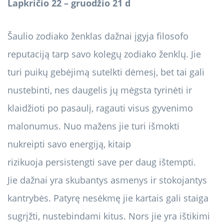
Lapkričio 22 – gruodžio 21 d
Šaulio zodiako ženklas dažnai įgyja filosofo
reputaciją tarp savo kolegų zodiako ženklų. Jie
turi puikų gebėjimą sutelkti dėmesį, bet tai gali
nustebinti, nes daugelis jų mėgsta tyrinėti ir
klaidžioti po pasaulį, ragauti visus gyvenimo
malonumus. Nuo mažens jie turi išmokti
nukreipti savo energiją, kitaip
rizikuoja persistengti save per daug ištempti.
Jie dažnai yra skubantys asmenys ir stokojantys
kantrybės. Patyrę nesėkmę jie kartais gali staiga
sugrįžti, nustebindami kitus. Nors jie yra ištikimi