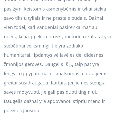
pasižymi keistomis asmenybėmis ir tyliai siekia
savo tikslų tyliais ir neįprastais būdais. Dažnai
vien todėl, kad Vandeniai pasirenka mažiau
nueitą kelią, jų ekscentriškų metodų rezultatai yra
stebėtinai veiksmingi. Jie yra zodiako
humanitarai, lipdantys vėliavėles dėl didesnės
žmonijos gerovės. Daugelis iš jų taip pat yra
lengvi, o jų ypatumai ir smalsumas leidžia jiems
greitai susidraugauti. Kartais, jei jie nesistengia
savęs motyvuoti, jie gali pasiduoti tinginiui.
Daugelis dažnai yra apdovanoti stipriu meno ir
poezijos jausmu.