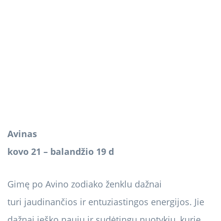
Avinas
kovo 21 – balandžio 19 d
Gimę po Avino zodiako ženklu dažnai
turi jaudinančios ir entuziastingos energijos. Jie
dažnai ieško naujų ir sudėtingų nuotykių, kurie