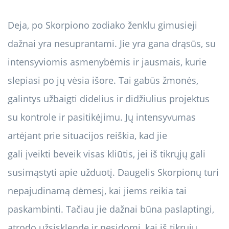
Deja, po Skorpiono zodiako ženklu gimusieji
dažnai yra nesuprantami. Jie yra gana drąsūs, su
intensyviomis asmenybėmis ir jausmais, kurie
slepiasi po jų vėsia išore. Tai gabūs žmonės,
galintys užbaigti didelius ir didžiulius projektus
su kontrole ir pasitikėjimu. Jų intensyvumas
artėjant prie situacijos reiškia, kad jie
gali įveikti beveik visas kliūtis, jei iš tikrųjų gali
susimąstyti apie užduotį. Daugelis Skorpionų turi
nepajudinamą dėmesį, kai jiems reikia tai
paskambinti. Tačiau jie dažnai būna paslaptingi,
atrodo užsisklendę ir nesidomi, kai iš tikrųjų