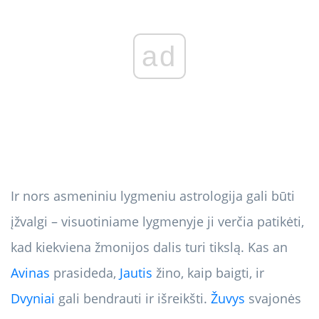
ad
Ir nors asmeniniu lygmeniu astrologija gali būti
įžvalgi – visuotiniame lygmenyje ji verčia patikėti,
kad kiekviena žmonijos dalis turi tikslą. Kas an
Avinas
prasideda,
Jautis
žino, kaip baigti, ir
Dvyniai
gali bendrauti ir išreikšti.
Žuvys
svajonės