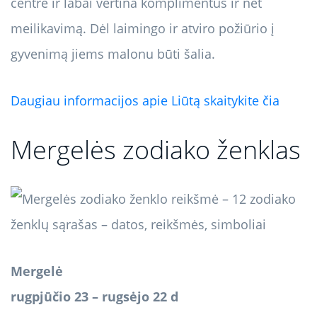
centre ir labai vertina komplimentus ir net
meilikavimą. Dėl laimingo ir atviro požiūrio į
gyvenimą jiems malonu būti šalia.
Daugiau informacijos apie Liūtą skaitykite čia
Mergelės zodiako ženklas
Mergelė
rugpjūčio 23 – rugsėjo 22 d