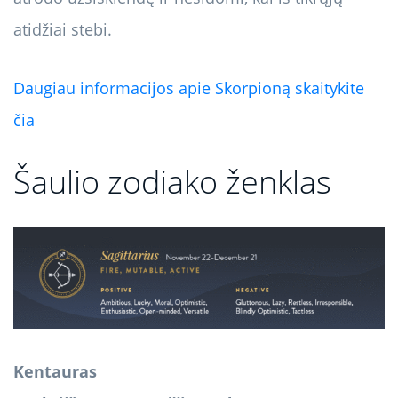
atidžiai stebi.
Daugiau informacijos apie Skorpioną skaitykite
čia
Šaulio zodiako ženklas
Kentauras