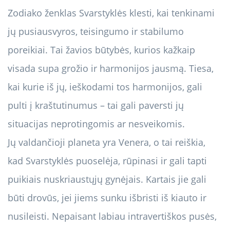
Zodiako ženklas Svarstyklės klesti, kai tenkinami
jų pusiausvyros, teisingumo ir stabilumo
poreikiai. Tai žavios būtybės, kurios kažkaip
visada supa grožio ir harmonijos jausmą. Tiesa,
kai kurie iš jų, ieškodami tos harmonijos, gali
pulti į kraštutinumus – tai gali paversti jų
situacijas neprotingomis ar nesveikomis.
Jų valdančioji planeta yra Venera, o tai reiškia,
kad Svarstyklės puoselėja, rūpinasi ir gali tapti
puikiais nuskriaustųjų gynėjais. Kartais jie gali
būti drovūs, jei jiems sunku išbristi iš kiauto ir
nusileisti. Nepaisant labiau intravertiškos pusės,