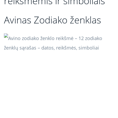
reikšmėmis ir simboliais
Avinas Zodiako ženklas