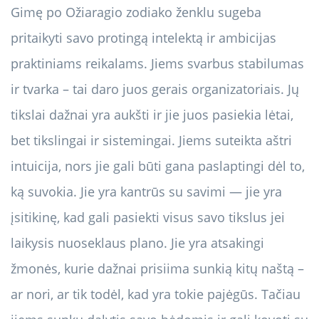
Gimę po Ožiaragio zodiako ženklu sugeba
pritaikyti savo protingą intelektą ir ambicijas
praktiniams reikalams. Jiems svarbus stabilumas
ir tvarka – tai daro juos gerais organizatoriais. Jų
tikslai dažnai yra aukšti ir jie juos pasiekia lėtai,
bet tikslingai ir sistemingai. Jiems suteikta aštri
intuicija, nors jie gali būti gana paslaptingi dėl to,
ką suvokia. Jie yra kantrūs su savimi — jie yra
įsitikinę, kad gali pasiekti visus savo tikslus jei
laikysis nuoseklaus plano. Jie yra atsakingi
žmonės, kurie dažnai prisiima sunkią kitų naštą –
ar nori, ar tik todėl, kad yra tokie pajėgūs. Tačiau