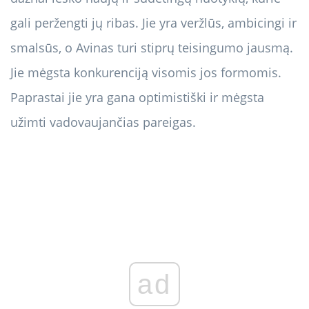
gali peržengti jų ribas. Jie yra veržlūs, ambicingi ir
smalsūs, o Avinas turi stiprų teisingumo jausmą.
Jie mėgsta konkurenciją visomis jos formomis.
Paprastai jie yra gana optimistiški ir mėgsta
užimti vadovaujančias pareigas.
ad