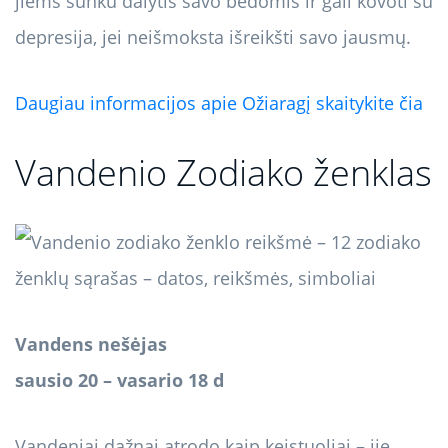
jiems sunku dalytis savo bėdomis ir gali kovoti su
depresija, jei neišmoksta išreikšti savo jausmų.
Daugiau informacijos apie Ožiaragį skaitykite čia
Vandenio Zodiako ženklas
Vandens nešėjas
sausio 20 – vasario 18 d
Vandeniai dažnai atrodo kaip keistuoliai – jie