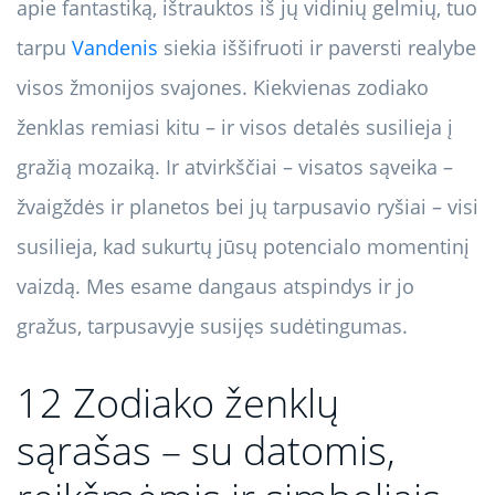
apie fantastiką, ištrauktos iš jų vidinių gelmių, tuo
tarpu
Vandenis
siekia iššifruoti ir paversti realybe
visos žmonijos svajones. Kiekvienas zodiako
ženklas remiasi kitu – ir visos detalės susilieja į
gražią mozaiką. Ir atvirkščiai – visatos sąveika –
žvaigždės ir planetos bei jų tarpusavio ryšiai – visi
susilieja, kad sukurtų jūsų potencialo momentinį
vaizdą. Mes esame dangaus atspindys ir jo
gražus, tarpusavyje susijęs sudėtingumas.
12 Zodiako ženklų
sąrašas – su datomis,