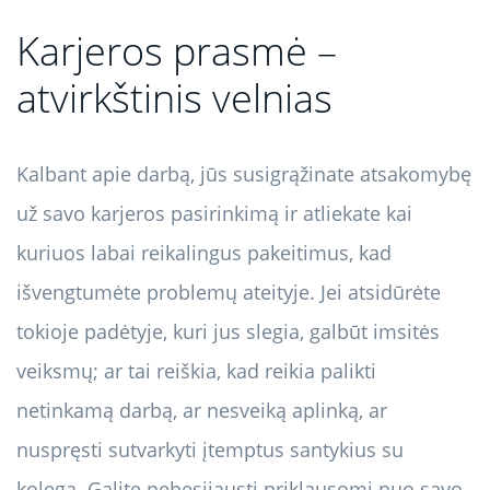
Karjeros prasmė –
atvirkštinis velnias
Kalbant apie darbą, jūs susigrąžinate atsakomybę
už savo karjeros pasirinkimą ir atliekate kai
kuriuos labai reikalingus pakeitimus, kad
išvengtumėte problemų ateityje. Jei atsidūrėte
tokioje padėtyje, kuri jus slegia, galbūt imsitės
veiksmų; ar tai reiškia, kad reikia palikti
netinkamą darbą, ar nesveiką aplinką, ar
nuspręsti sutvarkyti įtemptus santykius su
kolega. Galite nebesijausti priklausomi nuo savo