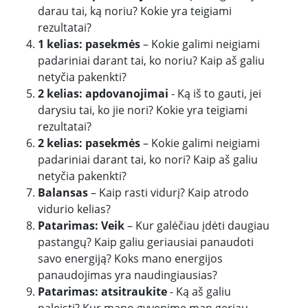
darau tai, ką noriu? Kokie yra teigiami
rezultatai?
1 kelias: pasekmės
– Kokie galimi neigiami
padariniai darant tai, ko noriu? Kaip aš galiu
netyčia pakenkti?
2 kelias: apdovanojimai
- Ką iš to gauti, jei
darysiu tai, ko jie nori? Kokie yra teigiami
rezultatai?
2 kelias: pasekmės
– Kokie galimi neigiami
padariniai darant tai, ko nori? Kaip aš galiu
netyčia pakenkti?
Balansas
– Kaip rasti vidurį? Kaip atrodo
vidurio kelias?
Patarimas: Veik
– Kur galėčiau įdėti daugiau
pastangų? Kaip galiu geriausiai panaudoti
savo energiją? Koks mano energijos
panaudojimas yra naudingiausias?
Patarimas: atsitraukite
- Ką aš galiu