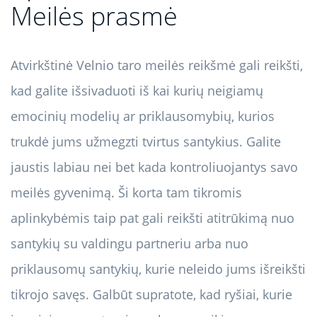
Meilės prasmė
Atvirkštinė Velnio taro meilės reikšmė gali reikšti,
kad galite išsivaduoti iš kai kurių neigiamų
emocinių modelių ar priklausomybių, kurios
trukdė jums užmegzti tvirtus santykius. Galite
jaustis labiau nei bet kada kontroliuojantys savo
meilės gyvenimą. Ši korta tam tikromis
aplinkybėmis taip pat gali reikšti atitrūkimą nuo
santykių su valdingu partneriu arba nuo
priklausomų santykių, kurie neleido jums išreikšti
tikrojo savęs. Galbūt supratote, kad ryšiai, kurie