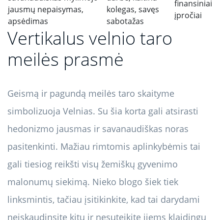
finansiniai
jausmų nepaisymas,
kolegas, savęs
įpročiai
apsėdimas
sabotažas
Vertikalus velnio taro
meilės prasmė
Geismą ir pagundą meilės taro skaityme
simbolizuoja Velnias. Su šia korta gali atsirasti
hedonizmo jausmas ir savanaudiškas noras
pasitenkinti. Mažiau rimtomis aplinkybėmis tai
gali tiesiog reikšti visų žemiškų gyvenimo
malonumų siekimą. Nieko blogo šiek tiek
linksmintis, tačiau įsitikinkite, kad tai darydami
neįskaudinsite kitų ir nesuteikite jiems klaidingų