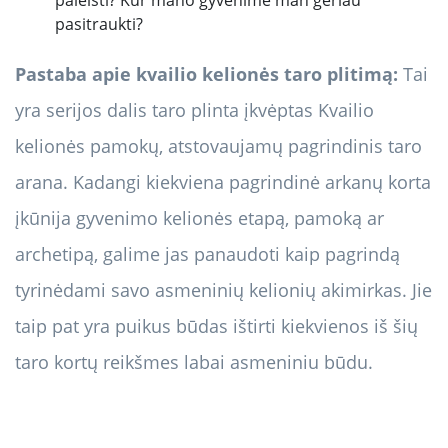
paleisti? Kur mano gyvenime man geriau
pasitraukti?
Pastaba apie kvailio kelionės taro plitimą:
Tai
yra serijos dalis taro plinta įkvėptas Kvailio
kelionės pamokų, atstovaujamų pagrindinis taro
arana. Kadangi kiekviena pagrindinė arkanų korta
įkūnija gyvenimo kelionės etapą, pamoką ar
archetipą, galime jas panaudoti kaip pagrindą
tyrinėdami savo asmeninių kelionių akimirkas. Jie
taip pat yra puikus būdas ištirti kiekvienos iš šių
taro kortų reikšmes labai asmeniniu būdu.