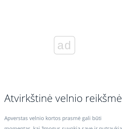
ad
Atvirkštinė velnio reikšmė
Apverstas velnio kortos prasmė gali būti
momentas, kai žmogus suvokia save ir nutraukia