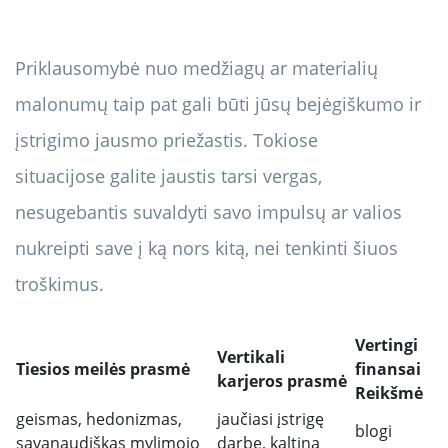
Priklausomybė nuo medžiagų ar materialių
malonumų taip pat gali būti jūsų bejėgiškumo ir
įstrigimo jausmo priežastis. Tokiose
situacijose galite jaustis tarsi vergas,
nesugebantis suvaldyti savo impulsų ar valios
nukreipti save į ką nors kitą, nei tenkinti šiuos
troškimus.
Vertingi
Vertikali
Tiesios meilės prasmė
finansai
karjeros prasmė
Reikšmė
geismas, hedonizmas,
jaučiasi įstrigę
blogi
savanaudiškas mylimojo
darbe, kaltina