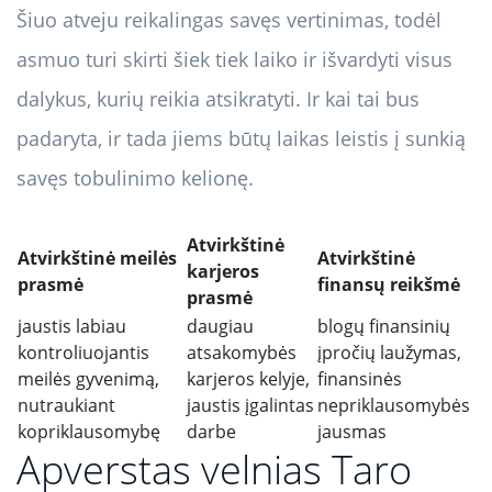
Šiuo atveju reikalingas savęs vertinimas, todėl
asmuo turi skirti šiek tiek laiko ir išvardyti visus
dalykus, kurių reikia atsikratyti. Ir kai tai bus
padaryta, ir tada jiems būtų laikas leistis į sunkią
savęs tobulinimo kelionę.
Atvirkštinė
Atvirkštinė meilės
Atvirkštinė
karjeros
prasmė
finansų reikšmė
prasmė
jaustis labiau
daugiau
blogų finansinių
kontroliuojantis
atsakomybės
įpročių laužymas,
meilės gyvenimą,
karjeros kelyje,
finansinės
nutraukiant
jaustis įgalintas
nepriklausomybės
kopriklausomybę
darbe
jausmas
Apverstas velnias Taro