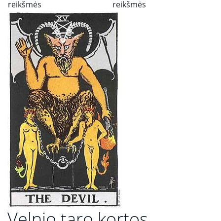
reikšmės
reikšmės
Velnio taro kortos