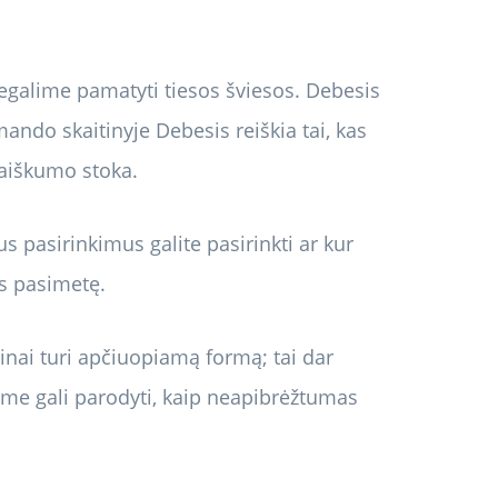
egalime pamatyti tiesos šviesos. Debesis
mando skaitinyje Debesis reiškia tai, kas
a aiškumo stoka.
ius pasirinkimus galite pasirinkti ar kur
tis pasimetę.
inai turi apčiuopiamą formą; tai dar
me gali parodyti, kaip neapibrėžtumas