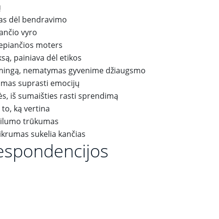
ų
mas dėl bendravimo
iančio vyro
lepiančios moters
ą, painiava dėl etikos
laimingą, nematymas gyvenime džiaugsmo
imas suprasti emocijų
ės, iš sumaišties rasti sprendimą
 to, ką vertina
bilumo trūkumas
tikrumas sukelia kančias
espondencijos