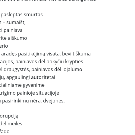
, paslėptas smurtas
s – sumaištį
i painiava
rite aiškumo
erio
radęs pasitikėjimą visata, beviltiškumą
acijos, painiavos dėl pokyčių krypties
ėl draugystės, painiavos dėl lojalumo
jų, apgaulingi autoritetai
cialiniame gyvenime
trigimo painioje situacijoje
 pasirinkimų nėra, dvejonės,
korupciją
dėl meilės
ažado