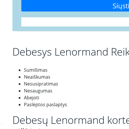
Siųst
Debesys Lenormand Reik
Sumišimas
Neaiškumas
Nesusipratimas
Nesaugumas
Abejoti
Paslėptos paslaptys
Debesų Lenormand kortel