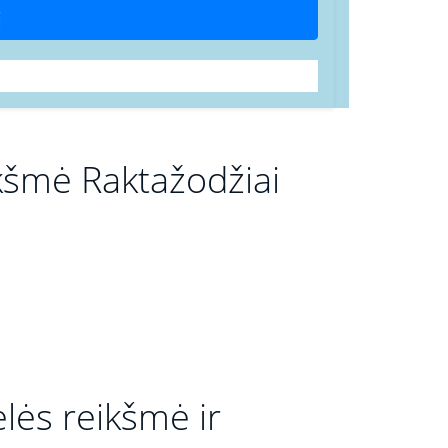
i
šmė Raktažodžiai
ės reikšmė ir