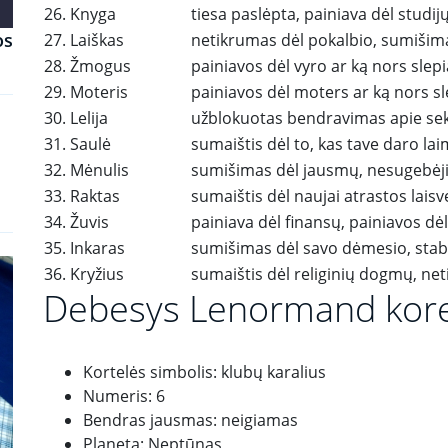
26. Knyga
tiesa paslėpta, painiava dėl studij
os
27. Laiškas
netikrumas dėl pokalbio, sumiši
28. Žmogus
painiavos dėl vyro ar ką nors slep
29. Moteris
painiavos dėl moters ar ką nors s
30. Lelija
užblokuotas bendravimas apie seks
31. Saulė
sumaištis dėl to, kas tave daro 
32. Mėnulis
sumišimas dėl jausmų, nesugebėj
33. Raktas
sumaištis dėl naujai atrastos laisv
34. Žuvis
painiava dėl finansų, painiavos dėl
35. Inkaras
sumišimas dėl savo dėmesio, sta
36. Kryžius
sumaištis dėl religinių dogmų, ne
Debesys Lenormand kor
Kortelės simbolis: klubų karalius
Numeris: 6
Bendras jausmas: neigiamas
Planeta: Neptūnas