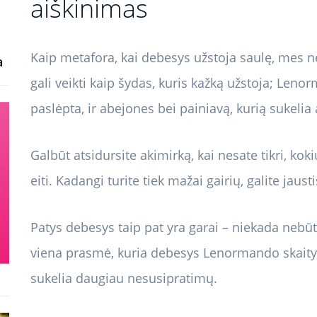
aiškinimas
Kaip metafora, kai debesys užstoja saulę, mes n
a
gali veikti kaip šydas, kuris kažką užstoja; Lenor
paslėpta, ir abejones bei painiavą, kurią sukeli
Galbūt atsidursite akimirką, kai nesate tikri, kok
eiti. Kadangi turite tiek mažai gairių, galite jaus
Patys debesys taip pat yra garai – niekada nebūt
viena prasmė, kuria debesys Lenormando skaity
sukelia daugiau nesusipratimų.