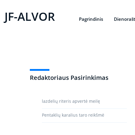
JF-ALVOR
Pagrindinis
Dienorašt
Redaktoriaus Pasirinkimas
lazdelių riteris apvertė meilę
Pentaklių karalius taro reikšmė