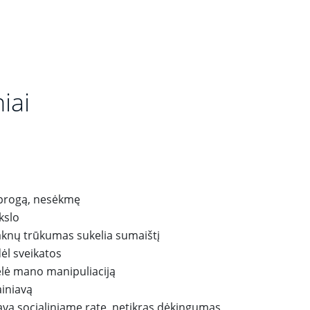
iai
i progą, nesėkmę
kslo
aknų trūkumas sukelia sumaištį
ėl sveikatos
ėlė mano manipuliaciją
ainiavą
iava socialiniame rate, netikras dėkingumas