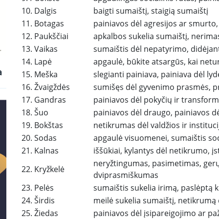
10. Dalgis
baigti sumaištį, staigią sumaištį
11. Botagas
painiavos dėl agresijos ar smurto
12. Paukščiai
apkalbos sukelia sumaištį, nerima
13. Vaikas
sumaištis dėl nepatyrimo, didėjant
14. Lapė
apgaulė, būkite atsargūs, kai netu
a
15. Meška
slegianti painiava, painiava dėl lyd
16. Žvaigždės
sumišęs dėl gyvenimo prasmės, pra
17. Gandras
painiavos dėl pokyčių ir transform
18. Šuo
painiavos dėl draugo, painiavos d
19. Bokštas
netikrumas dėl valdžios ir instituci
20. Sodas
apgaulė visuomenei, sumaištis so
21. Kalnas
iššūkiai, kylantys dėl netikrumo, įs
neryžtingumas, pasimetimas, gerų
22. Kryžkelė
dviprasmiškumas
23. Pelės
sumaištis sukelia irimą, paslėptą 
24. Širdis
meilė sukelia sumaištį, netikrumą 
25. Žiedas
painiavos dėl įsipareigojimo ar p