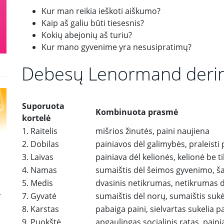
Kur man reikia ieškoti aiškumo?
Kaip aš galiu būti tiesesnis?
Kokių abejonių aš turiu?
Kur mano gyvenime yra nesusipratimų?
Debesų Lenormand derin
Suporuota
Kombinuota prasmė
kortelė
1. Raitelis
mišrios žinutės, paini naujiena
2. Dobilas
painiavos dėl galimybės, praleist
3. Laivas
painiava dėl kelionės, kelionė be ti
4. Namas
sumaištis dėl šeimos gyvenimo, š
5. Medis
dvasinis netikrumas, netikrumas d
7. Gyvatė
sumaištis dėl norų, sumaištis suk
8. Karstas
pabaiga paini, sielvartas sukelia p
9. Puokštė
apgaulingas socialinis ratas, pain