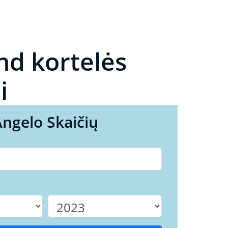
d kortelės
i
Angelo Skaičių