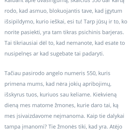
Kalbant apie dvasingumą, skaičius 550 dar kartą
rodo, kad asmuo, blokuojantis tave, kad įgytum
išsipildymo, kurio ieškai, esi tu! Tarp jūsų ir to, ko
norite pasiekti, yra tam tikras psichinis barjeras.
Tai tikriausiai dėl to, kad nemanote, kad esate to
nusipelnęs ar kad sugebate tai padaryti.
Tačiau pasirodo angelo numeris 550, kuris
primena mums, kad nėra jokių apribojimų,
išskyrus tuos, kuriuos sau keliame. Kiekvieną
dieną mes matome žmones, kurie daro tai, ką
mes įsivaizdavome neįmanoma. Kaip tie dalykai
tampa įmanomi? Tie žmonės tiki, kad yra. Atėjo