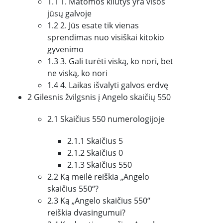
1.1 1. Matomos kliūtys yra visos
jūsų galvoje
1.2 2. Jūs esate tik vienas
sprendimas nuo visiškai kitokio
gyvenimo
1.3 3. Gali turėti viską, ko nori, bet
ne viską, ko nori
1.4 4. Laikas išvalyti galvos erdvę
2 Gilesnis žvilgsnis į Angelo skaičių 550
2.1 Skaičius 550 numerologijoje
2.1.1 Skaičius 5
2.1.2 Skaičius 0
2.1.3 Skaičius 550
2.2 Ką meilė reiškia „Angelo
skaičius 550“?
2.3 Ką „Angelo skaičius 550“
reiškia dvasingumui?