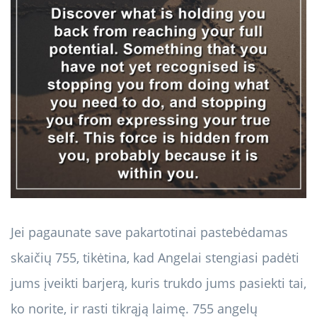
Jei pagaunate save pakartotinai pastebėdamas
skaičių 755, tikėtina, kad Angelai stengiasi padėti
jums įveikti barjerą, kuris trukdo jums pasiekti tai,
ko norite, ir rasti tikrąją laimę. 755 angelų