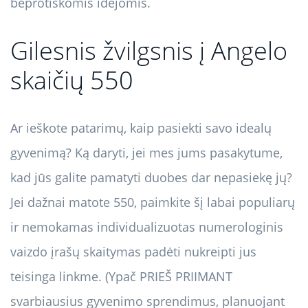
beprotiškomis idėjomis.
Gilesnis žvilgsnis į Angelo
skaičių 550
Ar ieškote patarimų, kaip pasiekti savo idealų
gyvenimą? Ką daryti, jei mes jums pasakytume,
kad jūs galite pamatyti duobes dar nepasiekę jų?
Jei dažnai matote 550, paimkite šį labai populiarų
ir nemokamas individualizuotas numerologinis
vaizdo įrašų skaitymas padėti nukreipti jus
teisinga linkme. (Ypač PRIEŠ PRIIMANT
svarbiausius gyvenimo sprendimus, planuojant