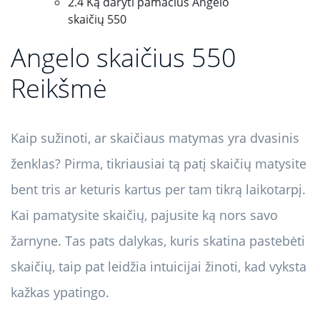
2.4 Ką daryti pamačius Angelo
skaičių 550
Angelo skaičius 550
Reikšmė
Kaip sužinoti, ar skaičiaus matymas yra dvasinis
ženklas? Pirma, tikriausiai tą patį skaičių matysite
bent tris ar keturis kartus per tam tikrą laikotarpį.
Kai pamatysite skaičių, pajusite ką nors savo
žarnyne. Tas pats dalykas, kuris skatina pastebėti
skaičių, taip pat leidžia intuicijai žinoti, kad vyksta
kažkas ypatingo.