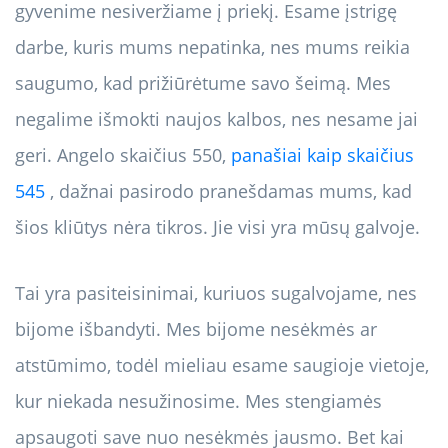
gyvenime nesiveržiame į priekį. Esame įstrigę
darbe, kuris mums nepatinka, nes mums reikia
saugumo, kad prižiūrėtume savo šeimą. Mes
negalime išmokti naujos kalbos, nes nesame jai
geri. Angelo skaičius 550,
panašiai kaip skaičius
545
, dažnai pasirodo pranešdamas mums, kad
šios kliūtys nėra tikros. Jie visi yra mūsų galvoje.
Tai yra pasiteisinimai, kuriuos sugalvojame, nes
bijome išbandyti. Mes bijome nesėkmės ar
atstūmimo, todėl mieliau esame saugioje vietoje,
kur niekada nesužinosime. Mes stengiamės
apsaugoti save nuo nesėkmės jausmo. Bet kai