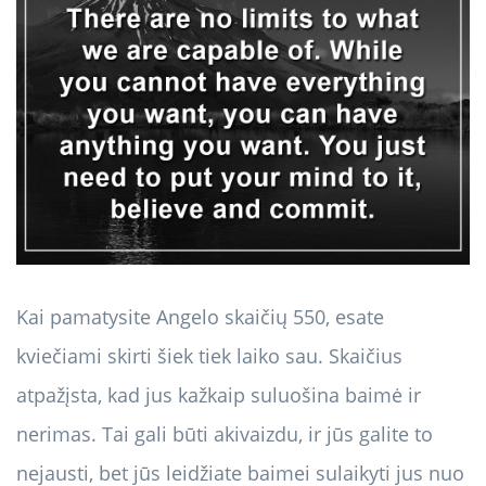
Kai pamatysite Angelo skaičių 550, esate
kviečiami skirti šiek tiek laiko sau. Skaičius
atpažįsta, kad jus kažkaip suluošina baimė ir
nerimas. Tai gali būti akivaizdu, ir jūs galite to
nejausti, bet jūs leidžiate baimei sulaikyti jus nuo