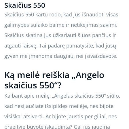
Skaičius 550
Skaičius 550 kartu rodo, kad jus išnaudoti visas
galimybes sulaiko baimė ir netikėjimas savimi.
Skaičius skatina jus užkariauti šiuos pančius ir
atgauti laisvę. Tai padarę pamatysite, kad jūsų
gyvenime įmanoma daugiau, nei įsivaizdavote.
Ką meilė reiškia „Angelo
skaičius 550“?
Kalbant apie meilę, „Angelas skaičius 550“ siūlo,
kad nesijaučiate išsipildęs meilėje, nes bijote
visiškai atsiverti. Ar bijote jaustis per giliai, nes
praeityje buvote įskaudinta? Gal jus jaudina