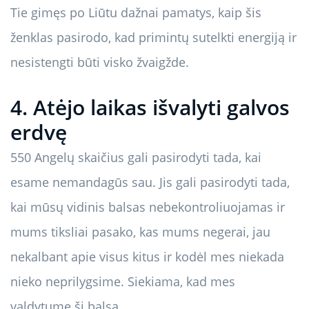
Tie gimęs po Liūtu dažnai pamatys, kaip šis
ženklas pasirodo, kad primintų sutelkti energiją ir
nesistengti būti visko žvaigžde.
4. Atėjo laikas išvalyti galvos
erdvę
550 Angelų skaičius gali pasirodyti tada, kai
esame nemandagūs sau. Jis gali pasirodyti tada,
kai mūsų vidinis balsas nebekontroliuojamas ir
mums tiksliai pasako, kas mums negerai, jau
nekalbant apie visus kitus ir kodėl mes niekada
nieko neprilygsime. Siekiama, kad mes
valdytume šį balsą.