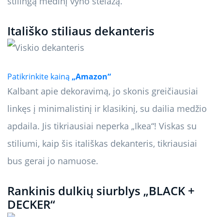
stilingą medinį vyno stelažą.
Itališko stiliaus dekanteris
Patikrinkite kainą
„Amazon“
Kalbant apie dekoravimą, jo skonis greičiausiai
linkęs į minimalistinį ir klasikinį, su dailia medžio
apdaila. Jis tikriausiai neperka „Ikea“! Viskas su
stiliumi, kaip šis itališkas dekanteris, tikriausiai
bus gerai jo namuose.
Rankinis dulkių siurblys „BLACK +
DECKER“