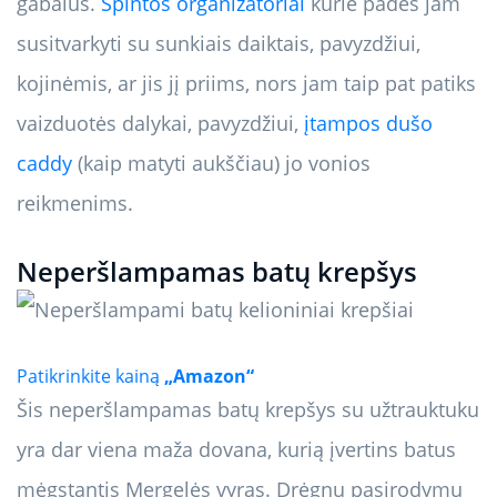
gabalus.
Spintos organizatoriai
kurie padės jam
susitvarkyti su sunkiais daiktais, pavyzdžiui,
kojinėmis, ar jis jį priims, nors jam taip pat patiks
vaizduotės dalykai, pavyzdžiui,
įtampos dušo
caddy
(kaip matyti aukščiau) jo vonios
reikmenims.
Neperšlampamas batų krepšys
Patikrinkite kainą
„Amazon“
Šis neperšlampamas batų krepšys su užtrauktuku
yra dar viena maža dovana, kurią įvertins batus
mėgstantis Mergelės vyras. Drėgnų pasirodymų