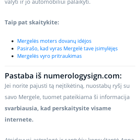
valyti ir jo automobiliui palaikyti.
Taip pat skaitykite:
Mergelės moters dovanų idėjos
Pasirašo, kad vyras Mergelė tave įsimylėjęs
Mergelės vyro pritraukimas
Pastaba iš numerologysign.com:
Jei norite pajusti tą neįtikėtiną, nuostabų ryšį su
savo Mergele, tuomet pateikiama ši informacija
svarbiausia, kad perskaitysite visame
internete.
Atsidavusi astrologė ir santykių konsultantė Anna