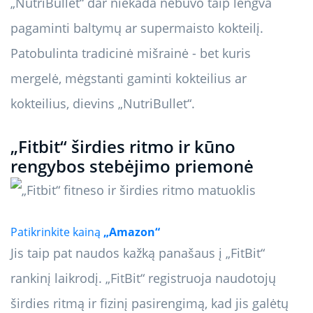
„NutriBullet“ dar niekada nebuvo taip lengva
pagaminti baltymų ar supermaisto kokteilį.
Patobulinta tradicinė mišrainė - bet kuris
mergelė, mėgstanti gaminti kokteilius ar
kokteilius, dievins „NutriBullet“.
„Fitbit“ širdies ritmo ir kūno
rengybos stebėjimo priemonė
Patikrinkite kainą
„Amazon“
Jis taip pat naudos kažką panašaus į „FitBit“
rankinį laikrodį. „FitBit“ registruoja naudotojų
širdies ritmą ir fizinį pasirengimą, kad jis galėtų