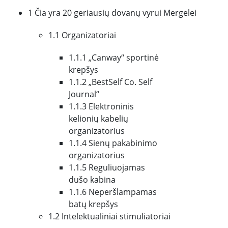
1 Čia yra 20 geriausių dovanų vyrui Mergelei
1.1 Organizatoriai
1.1.1 „Canway“ sportinė
krepšys
1.1.2 „BestSelf Co. Self
Journal“
1.1.3 Elektroninis
kelionių kabelių
organizatorius
1.1.4 Sienų pakabinimo
organizatorius
1.1.5 Reguliuojamas
dušo kabina
1.1.6 Neperšlampamas
batų krepšys
1.2 Intelektualiniai stimuliatoriai