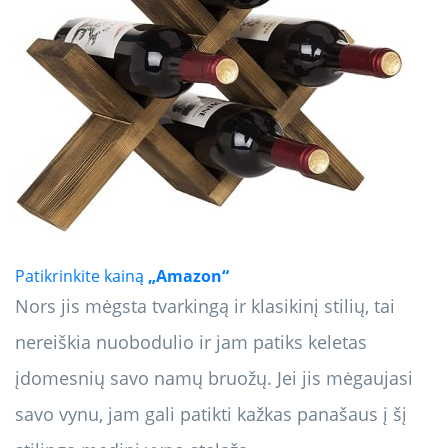
Patikrinkite kainą
„Amazon“
Nors jis mėgsta tvarkingą ir klasikinį stilių, tai
nereiškia nuobodulio ir jam patiks keletas
įdomesnių savo namų bruožų. Jei jis mėgaujasi
savo vynu, jam gali patikti kažkas panašaus į šį