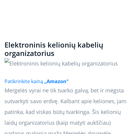
Elektroninis kelionių kabelių
organizatorius
Patikrinkite kainą
„Amazon“
Mergelės vyrai ne tik tvarko galvą, bet ir mėgsta
sutvarkyti savo erdvę. Kalbant apie keliones, jam
patinka, kad viskas būtų tvarkinga. Šis kelionių
laidų organizatorius (kaip matyti aukščiau)
padarys malonią mažą Mergelės dovanėlę.