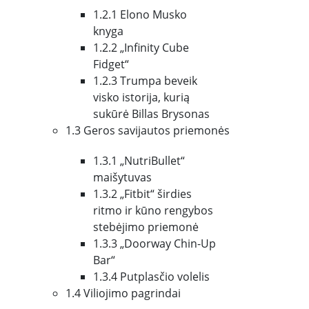
1.2.1 Elono Musko
knyga
1.2.2 „Infinity Cube
Fidget“
1.2.3 Trumpa beveik
visko istorija, kurią
sukūrė Billas Brysonas
1.3 Geros savijautos priemonės
1.3.1 „NutriBullet“
maišytuvas
1.3.2 „Fitbit“ širdies
ritmo ir kūno rengybos
stebėjimo priemonė
1.3.3 „Doorway Chin-Up
Bar“
1.3.4 Putplasčio volelis
1.4 Viliojimo pagrindai