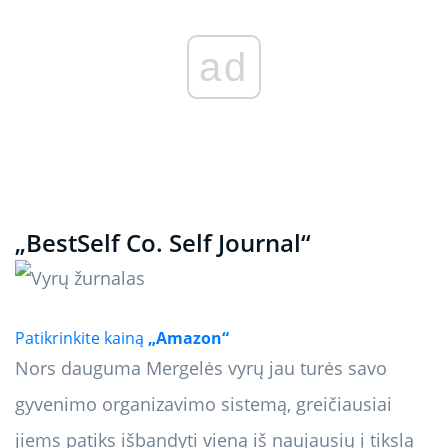
ad
„BestSelf Co. Self Journal“
Patikrinkite kainą
„Amazon“
Nors dauguma Mergelės vyrų jau turės savo
gyvenimo organizavimo sistemą, greičiausiai
jiems patiks išbandyti vieną iš naujausių į tikslą