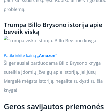
patinka iššūkis išspręsti Rubiko ar nervingo kubo
problemą.
Trumpa Billo Brysono istorija apie
beveik viską
Patikrinkite kainą
„Amazon“
Ši geriausiai parduodama Billo Brysono knyga
suteikia įdomių įžvalgų apie istoriją. Jei jūsų
Mergelė mėgsta istoriją, negalite suklysti su šia
knyga!
Geros savijautos priemonės