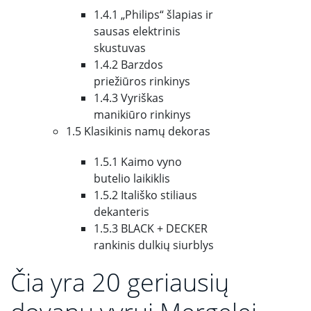
1.4.1 „Philips“ šlapias ir
sausas elektrinis
skustuvas
1.4.2 Barzdos
priežiūros rinkinys
1.4.3 Vyriškas
manikiūro rinkinys
1.5 Klasikinis namų dekoras
1.5.1 Kaimo vyno
butelio laikiklis
1.5.2 Itališko stiliaus
dekanteris
1.5.3 BLACK + DECKER
rankinis dulkių siurblys
Čia yra 20 geriausių